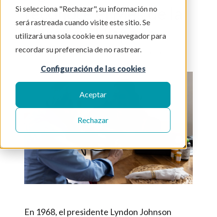
reconoce el Mes de la
Si selecciona "Rechazar", su información no
será rastreada cuando visite este sitio. Se
Herencia Hispana
utilizará una sola cookie en su navegador para
recordar su preferencia de no rastrear.
By
Signify Health Team
on 14-oct-2024 10:00:00
Configuración de las cookies
Aceptar
Rechazar
En 1968, el presidente Lyndon Johnson