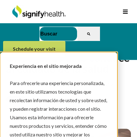
Esto es un campo de búsqueda con una función d
No hay sugerencias porque el campo de
schedule your visit
Un segundo acto conduce
al cuidado de la salud
Experiencia en el sitio mejorada
Para ofrecerle una experiencia personalizada,
By
Signify Health Team
on 9 may 2024, 6:18:25
en este sitio utilizamos tecnologías que
recolectan información de usted y sobre usted,
y pueden registrar interacciones con el sitio.
2 min read
Usamos esta información para ofrecerle
nuestros productos y servicios, entender cómo
usted utiliza nuestro sitio y mejorar los