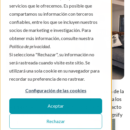
servicios que le ofrecemos. Es posible que
compartamos su información con terceros
confiables, entre los que se incluyen nuestros
socios de marketing e investigación. Para
obtener más información, consulte nuestra
Política de privacidad
.
Si selecciona "Rechazar", su información no
será rastreada cuando visite este sitio. Se
utilizará una sola cookie en su navegador para
recordar su preferencia de no rastrear.
Configuración de las cookies
Los sueños profesionales no siempre funcionan de la
manera que imaginamos. Afortunadamente para los
Aceptar
miembros de nuestro plan de salud, el segundo acto
de Susan McGinnis la llevó a la enfermería y a Signify
Rechazar
Health.