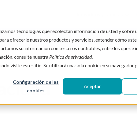
Individuos y familias
tilizamos tecnologías que recolectan información de usted y sobre 
Esto es un campo de búsqued
para ofrecerle nuestros productos y servicios, entender cómo usted
artamos su información con terceros confiables, entre los que se 
No hay sugerencias po
mación, consulte nuestra
Política de privacidad
.
ndo visite este sitio. Se utilizará una sola cookie en su navegador 
vacidad
Configuración de las
Aceptar
cookies