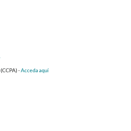
í
a (CCPA) -
Acceda aquí