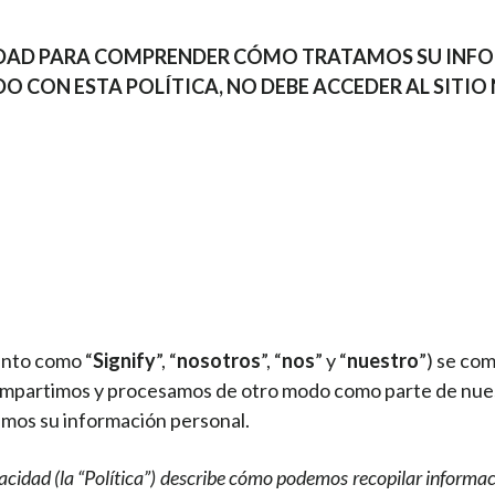
CIDAD PARA COMPRENDER CÓMO TRATAMOS SU INFO
DO CON ESTA POLÍTICA, NO DEBE ACCEDER AL SITI
ento como “
Signify
”, “
nosotros
”, “
nos
”
y “
nuestro
”) se com
compartimos y procesamos de otro modo como parte de nue
mos su información personal.
vacidad (la “Política”) describe cómo podemos recopilar informac