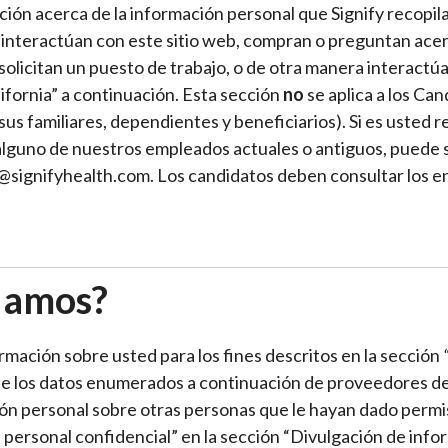
ón acerca de la información personal que Signify recopila, 
n o interactúan con este sitio web, compran o preguntan ace
solicitan un puesto de trabajo, o de otra manera interact
ifornia” a continuación. Esta sección
no
se aplica a los Ca
sus familiares, dependientes y beneficiarios). Si es usted 
alguno de nuestros empleados actuales o antiguos, puede so
@signifyhealth.com. Los candidatos deben consultar los e
lamos?
ormación sobre usted para los fines descritos en la sección
“
de los datos enumerados a continuación de proveedores d
ón personal sobre otras personas que le hayan dado permis
personal confidencial” en la sección “Divulgación de infor