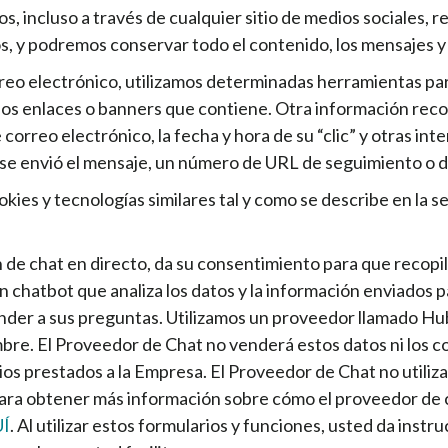
 incluso a través de cualquier sitio de medios sociales, 
s, y podremos conservar todo el contenido, los mensajes y
reo electrónico, utilizamos determinadas herramientas pa
 los enlaces o banners que contiene. Otra información reco
 correo electrónico, la fecha y hora de su “clic” y otras i
e se envió el mensaje, un número de URL de seguimiento o di
okies y tecnologías similares tal y como se describe en la 
ión de chat en directo, da su consentimiento para que reco
 un chatbot que analiza los datos y la información enviados 
onder a sus preguntas. Utilizamos un proveedor llamado Hu
bre. El Proveedor de Chat no venderá estos datos ni los c
os prestados a la Empresa. El Proveedor de Chat no utilizar
 Para obtener más información sobre cómo el proveedor de c
Í
. Al utilizar estos formularios y funciones, usted da ins